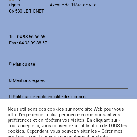
Avenue de l’Hôtel de Ville
06 530 LE TIGNET
Tél : 04 93 66 66 66
Fax : 04 93 09 38 67
Plan du site
Mentions légales
Politique de confidentialité des données
Nous utilisons des cookies sur notre site Web pour vous
offrir l'expérience la plus pertinente en mémorisant vos
préférences et en répétant vos visites. En cliquant sur «
Tout accepter », vous consentez à l'utilisation de TOUS les
cookies. Cependant, vous pouvez visiter les « Gérer mes
cookies » pour fournir un consentement contrôlé.