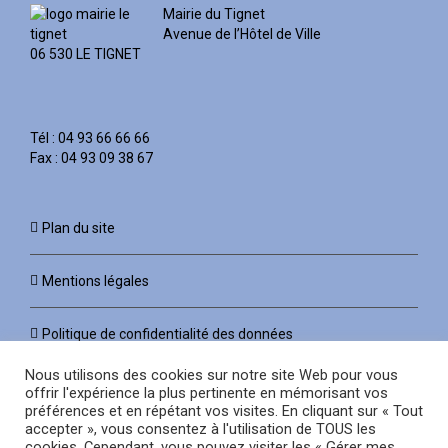
Mairie du Tignet
Avenue de l’Hôtel de Ville
06 530 LE TIGNET
Tél : 04 93 66 66 66
Fax : 04 93 09 38 67
Plan du site
Mentions légales
Politique de confidentialité des données
Nous utilisons des cookies sur notre site Web pour vous
offrir l'expérience la plus pertinente en mémorisant vos
préférences et en répétant vos visites. En cliquant sur « Tout
accepter », vous consentez à l'utilisation de TOUS les
cookies. Cependant, vous pouvez visiter les « Gérer mes