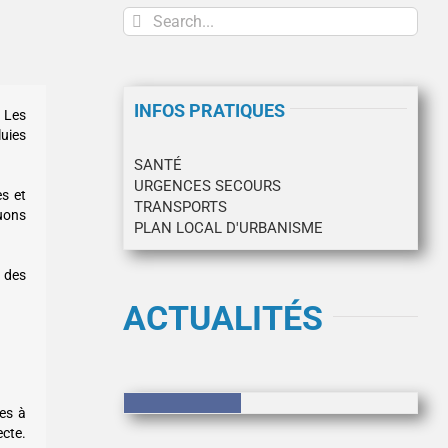
Search
for:
INFOS PRATIQUES
 Les
uies
SANTÉ
URGENCES SECOURS
es et
TRANSPORTS
uons
PLAN LOCAL D'URBANISME
u des
ACTUALITÉS
ées à
Résultats
ecte.