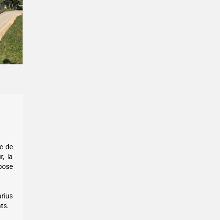
ne de
r, la
épose
rius
ts.