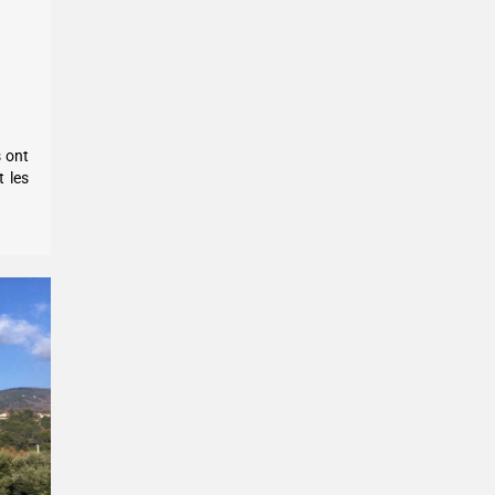
s ont
t les