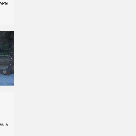
 CAPG
nes à