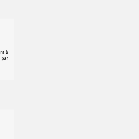
ent à
e par